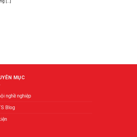
 [...]
UYÊN MỤC
hội nghề nghiệp
TS Blog
kiện