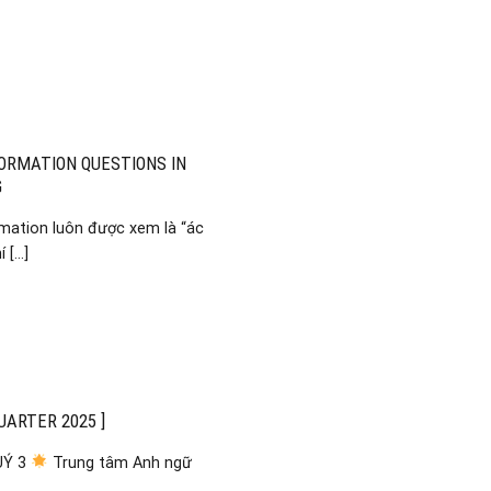
ORMATION QUESTIONS IN
G
mation luôn được xem là “ác
[...]
UARTER 2025 ]
UÝ 3
Trung tâm Anh ngữ