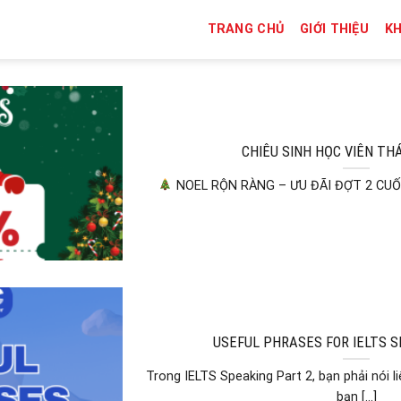
TRANG CHỦ
GIỚI THIỆU
K
CHIÊU SINH HỌC VIÊN TH
NOEL RỘN RÀNG – ƯU ĐÃI ĐỢT 2 CUỐI N
USEFUL PHRASES FOR IELTS S
Trong IELTS Speaking Part 2, bạn phải nói l
bạn [...]