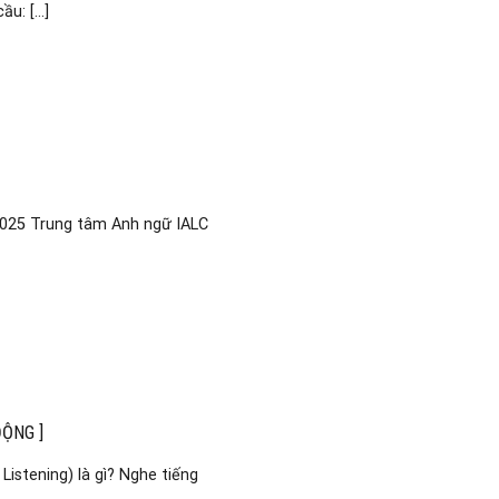
: [...]
25 Trung tâm Anh ngữ IALC
ĐỘNG ]
Listening) là gì? Nghe tiếng