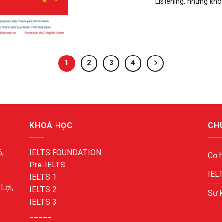
Listening, nhưng không
1
2
3
4
KHOÁ HỌC
CH
6,
IELTS FOUNDATION
Cơ 
Pre-IELTS
IEL
IELTS 1
Lợi,
IELTS 2
Sự 
IELTS 3
_____