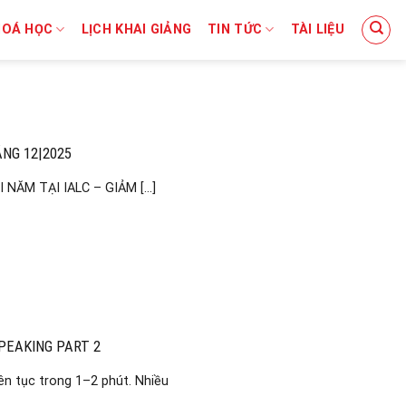
HOÁ HỌC
LỊCH KHAI GIẢNG
TIN TỨC
TÀI LIỆU
ÁNG 12|2025
ĂM TẠI IALC – GIẢM [...]
PEAKING PART 2
iên tục trong 1–2 phút. Nhiều