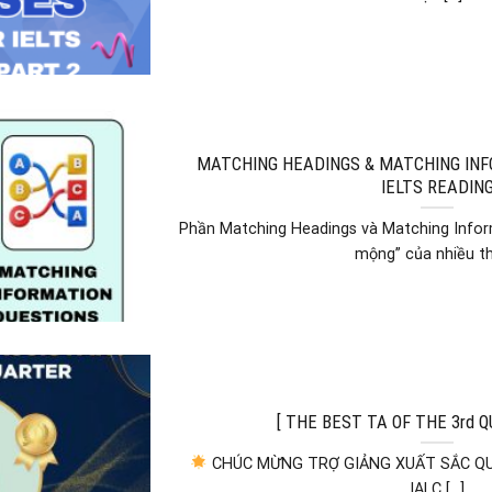
MATCHING HEADINGS & MATCHING INF
IELTS READIN
Phần Matching Headings và Matching Infor
mộng” của nhiều thí 
[ THE BEST TA OF THE 3rd Q
CHÚC MỪNG TRỢ GIẢNG XUẤT SẮC Q
IALC [...]