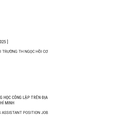
25 ]
ẠI TRƯỜNG TH NGỌC HỒI CƠ
G HỌC CÔNG LẬP TRÊN ĐỊA
HÍ MINH
G ASSISTANT POSITION JOB