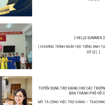
[ HELLO SUMMER 20
[ CHƯƠNG TRÌNH NGÀY HỘI TIẾNG ANH T
SỞ 2] [...]
TUYỂN DỤNG TRỢ GIẢNG CHO CÁC TRƯỜN
BÀN THÀNH PHỐ HỒ C
MÔ TẢ CÔNG VIỆC TRỢ GIẢNG – TEACHIN