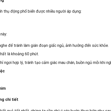
ộng
nh thụ động phổ biến được nhiều người áp dụng:
 này:
nghe để tránh làm gián đoạn giấc ngủ, ảnh hưởng đến sức khỏe.
nhất là khoảng 60 phút.
hỉ ngơi hợp lý, tránh tạo cảm giác mau chán, buồn ngủ mỗi khi ng
iệc
phim
g chi tiết
kết quả tốt nhất, chúng ta cần chú ý các bước thực hiện như sa