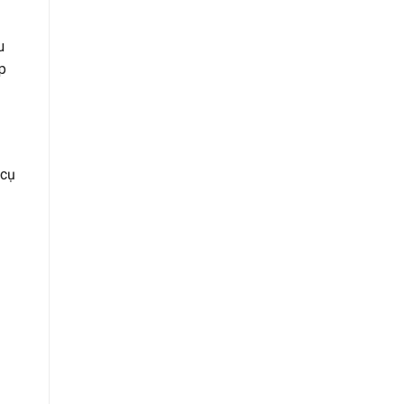
u
p
 cụ