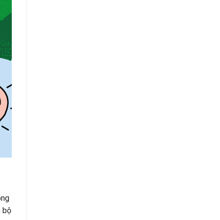
ong
n bộ