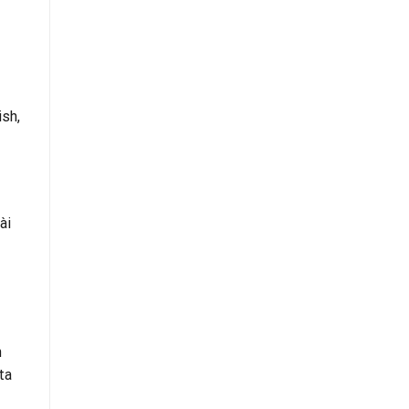
sh,
ài
n
ta