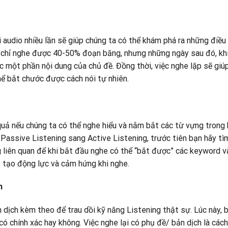
 audio nhiều lần sẽ giúp chúng ta có thể khám phá ra những điều
n chỉ nghe được 40-50% đoạn băng, nhưng những ngày sau đó, kh
ợc một phần nội dung của chủ đề. Đồng thời, việc nghe lặp sẽ giú
ể bắt chước được cách nói tự nhiên.
quả nếu chúng ta có thể nghe hiểu và nắm bắt các từ vựng trong 
Passive Listening sang Active Listening, trước tiên bạn hãy tì
g liên quan để khi bắt đầu nghe có thể “bắt được” các keyword v
, tạo động lực và cảm hứng khi nghe.
h
 dịch kèm theo để trau dồi kỹ năng Listening thật sự. Lúc này, 
ó chính xác hay không. Việc nghe lại có phụ đề/ bản dịch là cách