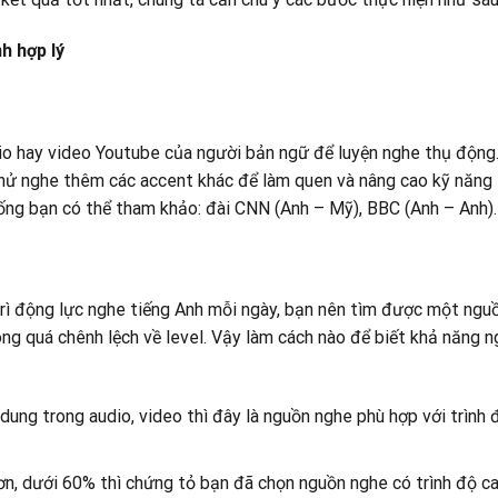
h hợp lý
io hay video Youtube của người bản ngữ để luyện nghe thụ động
thử nghe thêm các accent khác để làm quen và nâng cao kỹ năng
ống bạn có thể tham khảo: đài CNN (Anh – Mỹ), BBC (Anh – Anh)
trì động lực nghe tiếng Anh mỗi ngày, bạn nên tìm được một ngu
ông quá chênh lệch về level. Vậy làm cách nào để biết khả năng 
ung trong audio, video thì đây là nguồn nghe phù hợp với trình 
ơn, dưới 60% thì chứng tỏ bạn đã chọn nguồn nghe có trình độ c