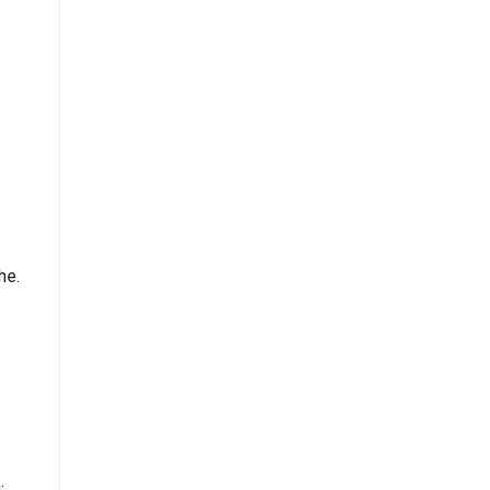
he.
u: