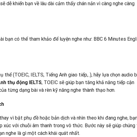
 sẽ dễ khiến bạn về lâu dài cảm thấy chán nản vì càng nghe càng
ài bạn có thể tham khảo để luyện nghe như: BBC 6 Minutes Engli
thể (TOEIC, IELTS, Tiếng Anh giao tiếp,..), hãy lựa chọn audio b
Anh thụ động IELTS
, TOEIC sẽ giúp bạn tăng khả năng tiếp cận
 của từng dạng bài và rèn kỹ năng nghe thành thạo hơn.
ch
hay vì bật phụ đề hoặc bản dịch và nhìn theo khi đang nghe, bạ
ếp xúc với chuỗi âm thanh trong vô thức. Bước này sẽ giúp chúng 
ạn nghe là gì một cách khái quát nhất.