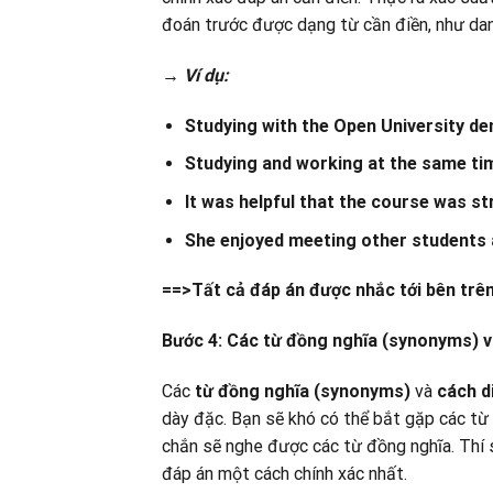
đoán trước được dạng từ cần điền, như danh
→
V
í
dụ:
Studying with the Open University d
Studying and working at the same t
It was helpful that the course was 
She enjoyed meeting other student
==>Tất cả đáp án được nhắc tới bên trên
Bước 4: Các từ đồng nghĩa (synonyms) và
Các
từ đồng nghĩa (synonyms)
và
cách d
dày đặc. Bạn sẽ khó có thể bắt gặp các từ 
chắn sẽ nghe được các từ đồng nghĩa. Thí s
đáp án một cách chính xác nhất.