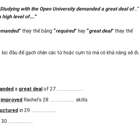
Studying with the Open University demanded a great deal of
…
”
 high level of….
”
emanded
”
thay thế bằng
“
required
”
hay
“
great deal
”
thay thế
 bị lúc đầu để gạch chân các từ hoặc cụm từ mà có khả năng sẽ đ
anded
a
great deal
of 27 …………………… .
e
improved
Rachel’s 28 …………………… skills.
ructured
in 29 …………………… .
at 30 ……………………