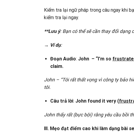
Kiểm tra lại ngữ pháp trong câu ngay khi b
kiểm tra lại ngay.
**Lưu ý
: Bạn có thể sẽ cần thay đổi dạn
→
Ví dụ
:
Đoạn Audio
:
John – “I’m so
frustrate
claim.
John – “Tôi rất thất vọng vì công ty bảo h
tôi.
Câu trả lời
:
John found it very (
frustr
John thấy rất (bực bội) rằng yêu cầu bồi 
III. Mẹo đạt điểm cao khi làm dạng bài 