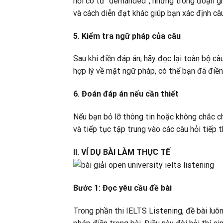
hỏi có từ “demanded”, nhưng trong đoạn gh
và cách diễn đạt khác giúp bạn xác định câu 
5. Kiểm tra ngữ pháp của câu
Sau khi điền đáp án, hãy đọc lại toàn bộ 
hợp lý về mặt ngữ pháp, có thể bạn đã điền
6. Đoán đáp án nếu cần thiết
Nếu bạn bỏ lỡ thông tin hoặc không chắc ch
và tiếp tục tập trung vào các câu hỏi tiếp 
II. VÍ DỤ BÀI LÀM THỰC TẾ
Bước 1: Đọc yêu cầu đề bài
Trong phần thi IELTS Listening, đề bài luô