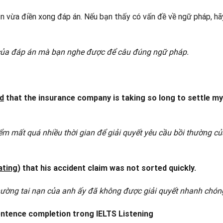
ạn vừa điền xong đáp án. Nếu bạn thấy có vấn đề về ngữ pháp, hã
g của đáp án mà bạn nghe được để câu đúng ngữ pháp.
d
that the insurance company is taking so long to settle my
iểm mất quá nhiều thời gian để giải quyết yêu cầu bồi thường củ
ating
) that his accident claim was not sorted quickly.
thường tai nạn của anh ấy đã không được giải quyết nhanh chón
sentence completion trong IELTS Listening