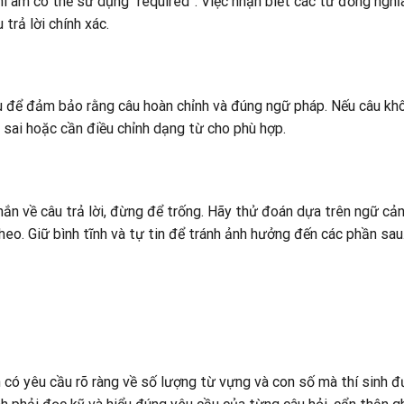
i âm có thể sử dụng “required”. Việc nhận biết các từ đồng nghĩ
trả lời chính xác.
câu để đảm bảo rằng câu hoàn chỉnh và đúng ngữ pháp. Nếu câu kh
 sai hoặc cần điều chỉnh dạng từ cho phù hợp.
ắn về câu trả lời, đừng để trống. Hãy thử đoán dựa trên ngữ cả
theo. Giữ bình tĩnh và tự tin để tránh ảnh hưởng đến các phần sau
n có yêu cầu rõ ràng về số lượng từ vựng và con số mà thí sinh 