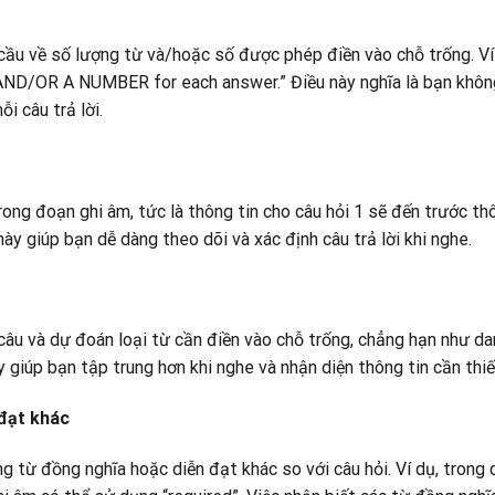
 cầu về số lượng từ và/hoặc số được phép điền vào chỗ trống. Ví
/OR A NUMBER for each answer.” Điều này nghĩa là bạn khôn
i câu trả lời.
ong đoạn ghi âm, tức là thông tin cho câu hỏi 1 sẽ đến trước th
 này giúp bạn dễ dàng theo dõi và xác định câu trả lời khi nghe.
câu và dự đoán loại từ cần điền vào chỗ trống, chẳng hạn như da
y giúp bạn tập trung hơn khi nghe và nhận diện thông tin cần thiế
 đạt khác
g từ đồng nghĩa hoặc diễn đạt khác so với câu hỏi. Ví dụ, trong 