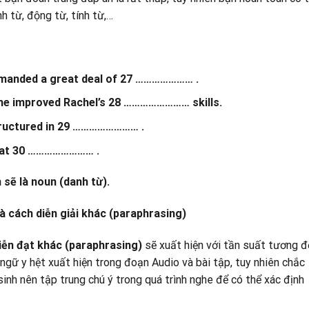
 từ, động từ, tính từ,…
emanded a great deal of 27 ………………… .
ime improved Rachel’s 28 …………………… skills.
structured in 29 …………………… .
s at 30 …………………… .
 sẽ là noun (danh từ).
 cách diễn giải khác (paraphrasing)
iễn đạt khác (paraphrasing)
sẽ xuất hiện với tần suất tương đ
ngữ y hệt xuất hiện trong đoạn Audio và bài tập, tuy nhiên chắc
inh nên tập trung chú ý trong quá trình nghe để có thể xác định