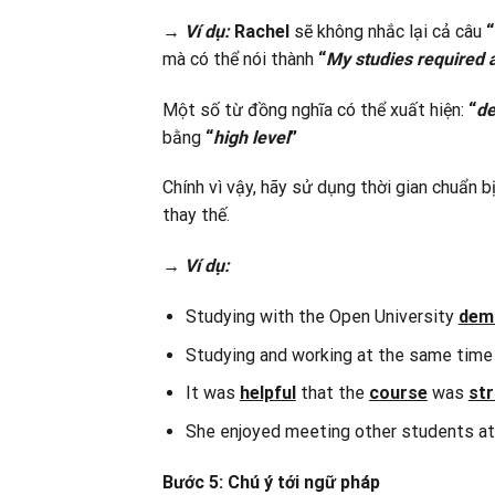
→
V
í
dụ:
Rachel
sẽ không nhắc lại cả câu
“
mà có thể nói thành
“
My studies required a
Một số từ đồng nghĩa có thể xuất hiện:
“
d
bằng
“
high level
”
Chính vì vậy, hãy sử dụng thời gian chuẩn
thay thế.
→
V
í
dụ:
Studying with the Open University
dem
Studying and working at the same tim
It was
helpful
that the
course
was
st
She enjoyed meeting other students 
Bước 5: Chú ý tới ngữ pháp