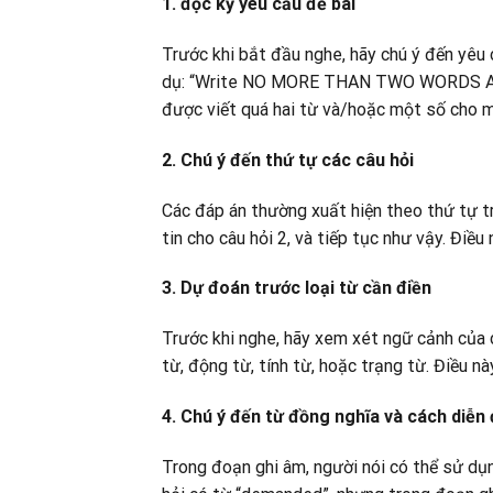
1. đọc kỹ yêu cầu đề bài
Trước khi bắt đầu nghe, hãy chú ý đến yêu
dụ: “Write NO MORE THAN TWO WORDS AND
được viết quá hai từ và/hoặc một số cho mỗ
2. Chú ý đến thứ tự các câu hỏi
Các đáp án thường xuất hiện theo thứ tự tr
tin cho câu hỏi 2, và tiếp tục như vậy. Điều
3. Dự đoán trước loại từ cần điền
Trước khi nghe, hãy xem xét ngữ cảnh của 
từ, động từ, tính từ, hoặc trạng từ. Điều nà
4. Chú ý đến từ đồng nghĩa và cách diễn
Trong đoạn ghi âm, người nói có thể sử dụn