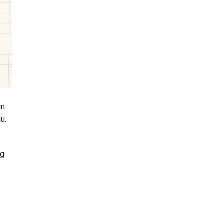
in
u.
ng