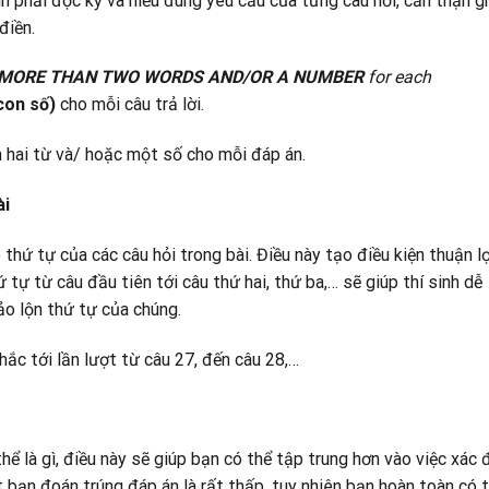
inh phải đọc kỹ và hiểu đúng yêu cầu của từng câu hỏi, cẩn thận g
điền.
MORE THAN TWO WORDS AND/OR A NUMBER
for each
con số)
cho mỗi câu trả lời.
n hai từ và/ hoặc một số cho mỗi đáp án.
ài
hứ tự của các câu hỏi trong bài. Điều này tạo điều kiện thuận lợ
ứ tự từ câu đầu tiên tới câu thứ hai, thứ ba,… sẽ giúp thí sinh dễ
ảo lộn thứ tự của chúng.
ắc tới lần lượt từ câu 27, đến câu 28,…
ể là gì, điều này sẽ giúp bạn có thể tập trung hơn vào việc xác 
t bạn đoán trúng đáp án là rất thấp, tuy nhiên bạn hoàn toàn có 