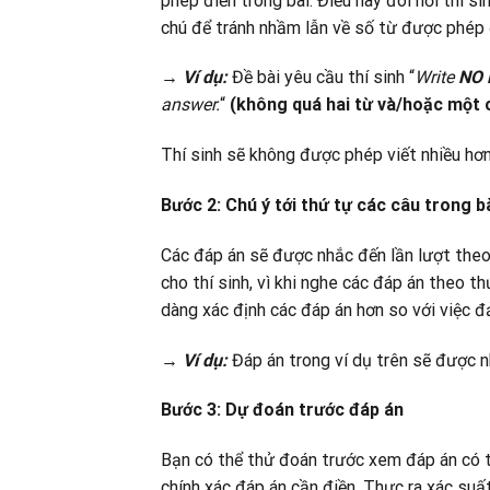
phép điền trong bài. Điều này đòi hỏi thí s
chú để tránh nhầm lẫn về số từ được phép 
→
V
í
dụ:
Đề bài yêu cầu thí sinh “
Write
NO 
answer.
“
(không quá hai từ và/hoặc một 
Thí sinh sẽ không được phép viết nhiều hơ
Bước 2: Chú ý tới thứ tự các câu trong b
Các đáp án sẽ được nhắc đến lần lượt theo t
cho thí sinh, vì khi nghe các đáp án theo th
dàng xác định các đáp án hơn so với việc đ
→
V
í
dụ:
Đáp án trong ví dụ trên sẽ được nh
Bước 3: Dự đoán trước đáp án
Bạn có thể thử đoán trước xem đáp án có th
chính xác đáp án cần điền. Thực ra xác suấ