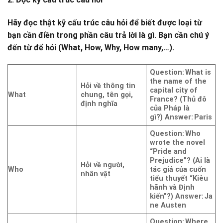
Hãy đọc thật kỹ cấu trúc câu hỏi để biết được loại từ
bạn cần điền trong phần câu trả lời là gì. Bạn cần chú ý
đến từ để hỏi (What, How, Why, How many,…).
Question: What is
the name of the
Hỏi về thông tin
capital city of
What
chung, tên gọi,
France? (Thủ đô
định nghĩa
của Pháp là
gì?)
Answer: Paris
Question: Who
wrote the novel
“Pride and
Prejudice”? (Ai là
Hỏi về người,
Who
tác giả của cuốn
nhân vật
tiểu thuyết “Kiêu
hãnh và Định
kiến”?)
Answer: Ja
ne Austen
Question: Where