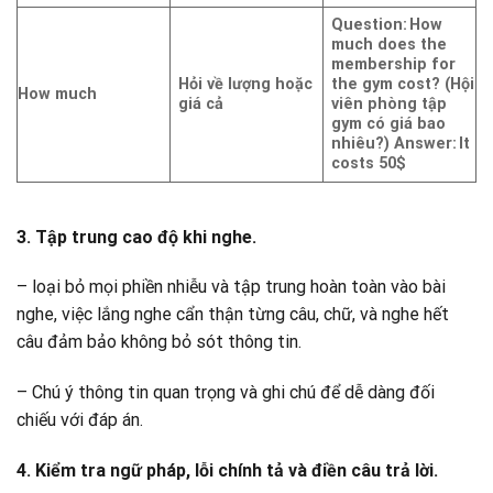
Question: How
much does the
membership for
Hỏi về lượng hoặc
the gym cost? (Hội
How much
giá cả
viên phòng tập
gym có giá bao
nhiêu?)
Answer: It
costs 50$
3. Tập trung cao độ khi nghe.
– loại bỏ mọi phiền nhiễu và tập trung hoàn toàn vào bài
nghe, việc lắng nghe cẩn thận từng câu, chữ, và nghe hết
câu đảm bảo không bỏ sót thông tin.
– Chú ý thông tin quan trọng và ghi chú để dễ dàng đối
chiếu với đáp án.
4. Kiểm tra ngữ pháp, lỗi chính tả và điền câu trả lời.