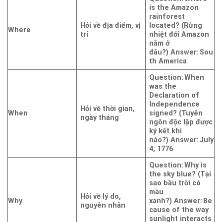
is the Amazon
rainforest
Hỏi về địa điểm, vị
located? (Rừng
Where
trí
nhiệt đới Amazon
nằm ở
đâu?)
Answer: Sou
th America
Question: When
was the
Declaration of
Independence
Hỏi về thời gian,
When
signed? (Tuyên
ngày tháng
ngôn độc lập được
ký kết khi
nào?)
Answer: July
4, 1776
Question: Why is
the sky blue? (Tại
sao bầu trời có
màu
Hỏi về lý do,
Why
xanh?)
Answer: Be
nguyên nhân
cause of the way
sunlight interacts