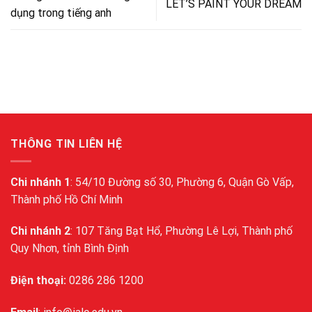
LET’S PAINT YOUR DREAM
dụng trong tiếng anh
THÔNG TIN LIÊN HỆ
Chi nhánh 1
: 54/10 Đường số 30, Phường 6, Quận Gò Vấp,
Thành phố Hồ Chí Minh
Chi nhánh 2
: 107 Tăng Bạt Hổ, Phường Lê Lợi, Thành phố
Quy Nhơn, tỉnh Bình Định
Điện thoại:
0286 286 1200