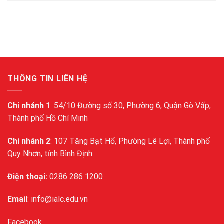
THÔNG TIN LIÊN HỆ
Chi nhánh 1
: 54/10 Đường số 30, Phường 6, Quận Gò Vấp,
Thành phố Hồ Chí Minh
Chi nhánh 2
: 107 Tăng Bạt Hổ, Phường Lê Lợi, Thành phố
Quy Nhơn, tỉnh Bình Định
Điện thoại:
0286 286 1200
Email
: info@ialc.edu.vn
Facebook