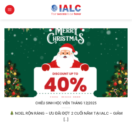
Skip
to
content
CHIÊU SINH HỌC VIÊN THÁNG 12|2025
NOEL RỘN RÀNG – ƯU ĐÃI ĐỢT 2 CUỐI NĂM TẠI IALC – GIẢM
[...]