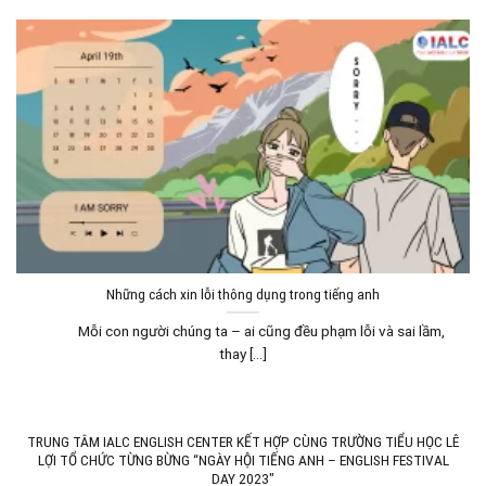
Những cách xin lỗi thông dụng trong tiếng anh
Mỗi con người chúng ta – ai cũng đều phạm lỗi và sai lầm,
thay [...]
TRUNG TÂM IALC ENGLISH CENTER KẾT HỢP CÙNG TRƯỜNG TIỂU HỌC LÊ
LỢI TỔ CHỨC TỪNG BỪNG “NGÀY HỘI TIẾNG ANH – ENGLISH FESTIVAL
DAY 2023″