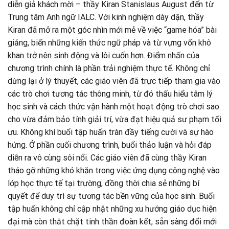
diễn giả khách mời – thầy Kiran Stanislaus August đến từ
Trung tâm Anh ngữ IALC. Với kinh nghiệm dày dặn, thầy
Kiran đã mở ra một góc nhìn mới mẻ về việc “game hóa” bài
giảng, biến những kiến thức ngữ pháp và từ vựng vốn khô
khan trở nên sinh động và lôi cuốn hơn. Điểm nhấn của
chương trình chính là phần trải nghiệm thực tế. Không chỉ
dừng lại ở lý thuyết, các giáo viên đã trực tiếp tham gia vào
các trò chơi tương tác thông minh, từ đó thấu hiểu tâm lý
học sinh và cách thức vận hành một hoạt động trò chơi sao
cho vừa đảm bảo tính giải trí, vừa đạt hiệu quả sư phạm tối
ưu. Không khí buổi tập huấn tràn đầy tiếng cười và sự hào
hứng. Ở phần cuối chương trình, buổi thảo luận và hỏi đáp
diễn ra vô cùng sôi nổi. Các giáo viên đã cùng thầy Kiran
tháo gỡ những khó khăn trong việc ứng dụng công nghệ vào
lớp học thực tế tại trường, đồng thời chia sẻ những bí
quyết để duy trì sự tương tác bền vững của học sinh. Buổi
tập huấn không chỉ cập nhật những xu hướng giáo dục hiện
đại mà còn thắt chặt tinh thần đoàn kết, sẵn sàng đổi mới