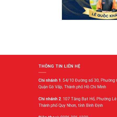
THÔNG TIN LIÊN HỆ
Chi nhánh 1
: 54/10 Đường số 30, Phường 
Quận Gò Vấp, Thành phố Hồ Chí Minh
Chi nhánh 2
: 107 Tăng Bạt Hổ, Phường Lê 
Thành phố Quy Nhơn, tỉnh Bình Định