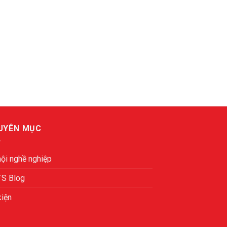
UYÊN MỤC
hội nghề nghiệp
TS Blog
kiện