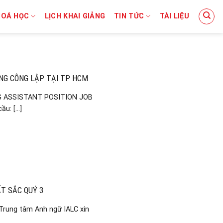
HOÁ HỌC
LỊCH KHAI GIẢNG
TIN TỨC
TÀI LIỆU
NG CÔNG LẬP TẠI TP HCM
G ASSISTANT POSITION JOB
: [...]
T SẮC QUÝ 3
ung tâm Anh ngữ IALC xin