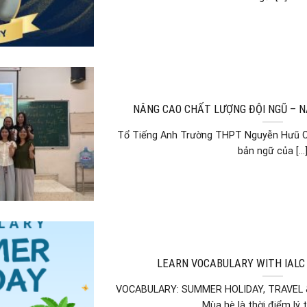
NÂNG CAO CHẤT LƯỢNG ĐỘI NGŨ – 
Tổ Tiếng Anh Trường THPT Nguyễn Hưũ Cả
bản ngữ của [...
LEARN VOCABULARY WITH IALC
VOCABULARY: SUMMER HOLIDAY, TRAVEL
Mùa hè là thời điểm lý tư