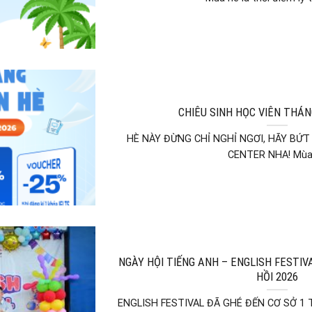
CHIÊU SINH HỌC VIÊN THÁN
HÈ NÀY ĐỪNG CHỈ NGHỈ NGƠI, HÃY BỨT
CENTER NHA! Mùa [
NGÀY HỘI TIẾNG ANH – ENGLISH FESTI
HỒI 2026
ENGLISH FESTIVAL ĐÃ GHÉ ĐẾN CƠ SỞ 1