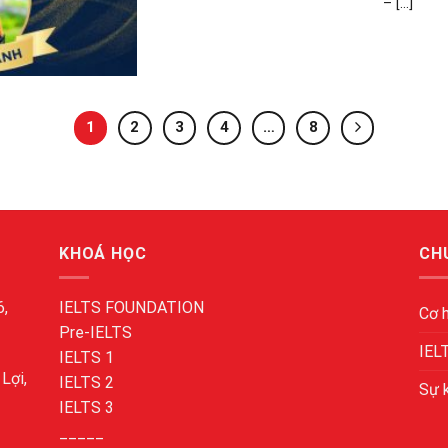
– [...]
1
2
3
4
…
8
KHOÁ HỌC
CH
6,
IELTS FOUNDATION
Cơ 
Pre-IELTS
IEL
IELTS 1
Lợi,
IELTS 2
Sự 
IELTS 3
_____