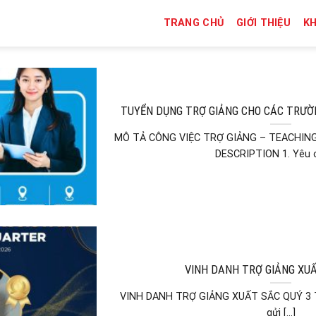
TRANG CHỦ
GIỚI THIỆU
K
TUYỂN DỤNG TRỢ GIẢNG CHO CÁC TRƯỜ
MÔ TẢ CÔNG VIỆC TRỢ GIẢNG – TEACHIN
DESCRIPTION 1. Yêu cầu
VINH DANH TRỢ GIẢNG XUẤ
VINH DANH TRỢ GIẢNG XUẤT SẮC QUÝ 3 Tr
gửi [...]